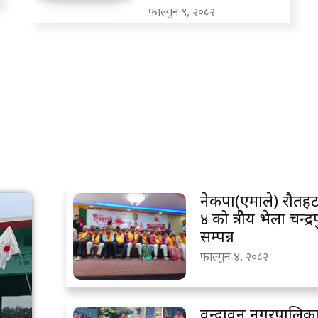
फाल्गुन ९, २०८२
Advertisement
नेकपा(एमाले) रौतहट क्षे
४ को क्षेत्रीय भेला चन्द्
सम्पन्न
फाल्गुन ४, २०८२
वृन्दावन नगरपालिक