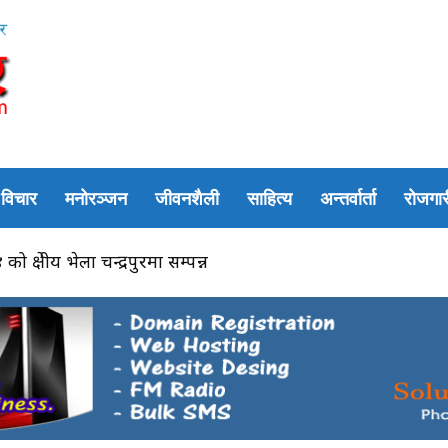
विचार
मनोरञ्जन
जीवनशैली
साहित्य
अन्तर्वार्ता
रोजगार
 क्षेत्रीय भेला चन्द्रपुरमा सम्पन्न
्रण अभियान तीव्र, डेंगु–मलेरियाबाट जोगिन नगर प्रमुख कुर्मी सक्रिय
Advertisement