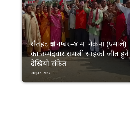
रौतहट क्षेत्र नम्बर–४ मा नेकपा (एमाले)
का उम्मेदवार रामजी साहको जीत हुने
देखियो संकेत
फाल्गुन ७, २०८२