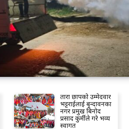
तारा छापको उम्मेदवार
भट्टराईलाई बृन्दावनका
नगर प्रमुख बिनोद
प्रसाद कुर्मीले गरे भव्य
स्वागत