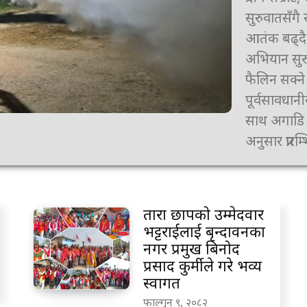
सुरुवातसँगै
आतंक बढ्दै
अभियान सुरु
फैलिन सक्न
पूर्वसावधानी
साथ अगाडि बढाएको हो। नगर 
अनुसार प्रारम्
तारा छापको उम्मेदवार
भट्टराईलाई बृन्दावनका
नगर प्रमुख बिनोद
प्रसाद कुर्मीले गरे भव्य
स्वागत
फाल्गुन ९, २०८२