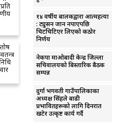
प्रति
रणीय
१४ वर्षीय बालकद्वारा आत्महत्या
: ट्युसन जान नपाएपछि
चिटचिटिएर लिएको कठोर
निर्णय
न्तोष
वतन्त्र
नेकपा माओबादी केन्द्र जिल्ला
िनिधि
सचिवालयको बिस्तारिक बैठक
वार
सम्पन्न
दुर्गा भगवती गाउँपालिकाका
अध्यक्ष सिंहले बाढी
प्रभावितहरूको लागि दिनरात
खटेर उत्कृष्ट कार्य गर्दै