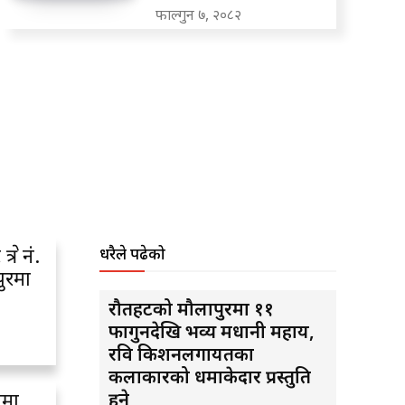
फाल्गुन ७, २०८२
त्र नं.
धरैले पढेको
रपुरमा
रौतहटको मौलापुरमा ११
फागुनदेखि भव्य मधानी महायज्ञ,
रवि किशनलगायतका
कलाकारको धमाकेदार प्रस्तुति
ामा
हुने