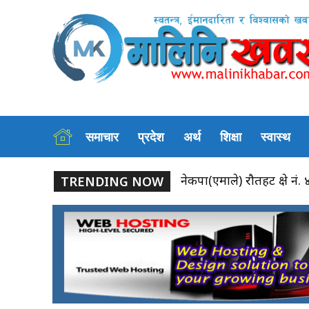
समाचार
प्रदेश
अर्थ
शिक्षा
स्वास्थ
नेकपा(एमाले) रौतहट क्षेत्र नं. ४ को
बृन्दावनमा लामखुट्टे नियन्त
TRENDING NOW