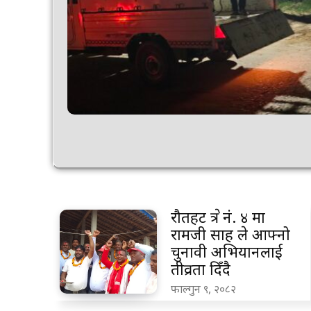
रौतहट क्षेत्र नं. ४ मा
रामजी साह ले आफ्नो
चुनावी अभियानलाई
तीव्रता दिँदै
फाल्गुन ९, २०८२