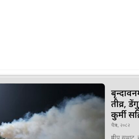
Advertisement
बृन्दावन
तीव्र, ड
कुर्मी सक
चैत्र ९, २०८२
प्रदीप सम्राट, रौतहट चैत ०९, सोमब